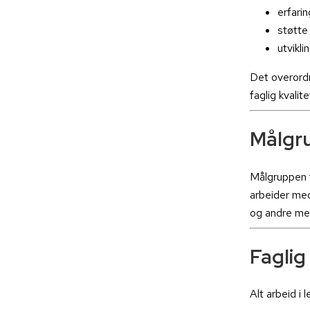
erfari
støtte 
utvikli
Det overordn
faglig kvalit
Målgr
Målgruppen f
arbeider med
og andre med
Faglig
Alt arbeid i 