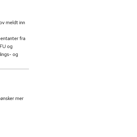
ov meldt inn
entanter fra
NFU og
lings- og
 ønsker mer