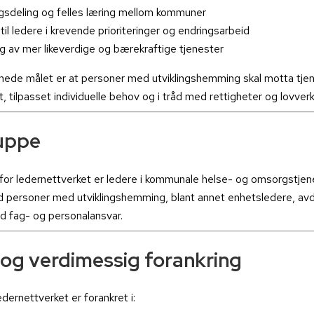
ngsdeling og felles læring mellom kommuner
til ledere i krevende prioriteringer og endringsarbeid
ng av mer likeverdige og bærekraftige tjenester
ede målet er at personer med utviklingshemming skal motta tjen
et, tilpasset individuelle behov og i tråd med rettigheter og lovverk
uppe
or ledernettverket er ledere i kommunale helse- og omsorgstje
 personer med utviklingshemming, blant annet enhetsledere, avd
 fag- og personalansvar.
 og verdimessig forankring
ledernettverket er forankret i: