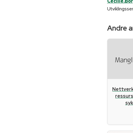
Cecilie.B
Utviklingss
Andre ar
Nettverk
ressurs
sy