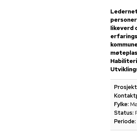
Ledernett
personer
likeverd 
erfarings
kommuneg
møteplass
Habiliter
Utviklin
Prosjekt
Kontakt
Fylke:
Mø
Status:
Periode: