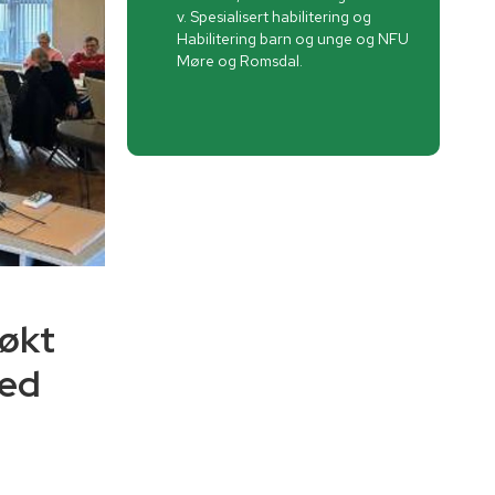
v. Spesialisert habilitering og
Habilitering barn og unge og NFU
Møre og Romsdal.
 økt
med