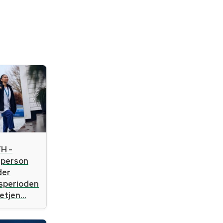
H -
sperson
der
gsperioden
tjen...