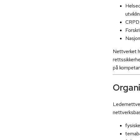
Helsed
utvikl
CRPD –
Forskr
Nasjon
Nettverket h
rettssikkerh
på kompetan
Organi
Ledernettve
nettverksbas
fysisk
temaba