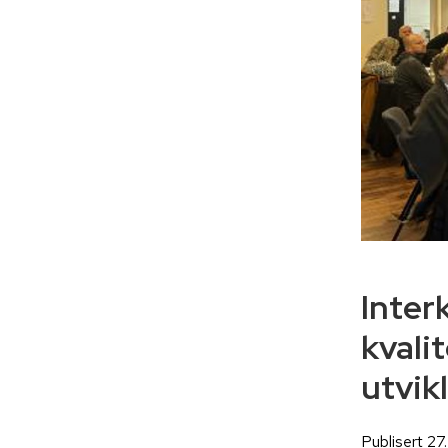
Inter
kvali
utvi
Publisert 27