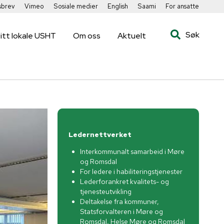
sbrev
Vimeo
Sosiale medier
English
Saami
For ansatte
Søk
itt lokale USHT
Om oss
Aktuelt
Ledernettverket
Interkommunalt samarbeid i Møre
og Romsdal
For ledere i habiliteringstjenester
Lederforankret kvalitets- og
tjenesteutvikling
Deltakelse fra kommuner,
Statsforvalteren i Møre og
Romsdal, Helse Møre og Romsdal