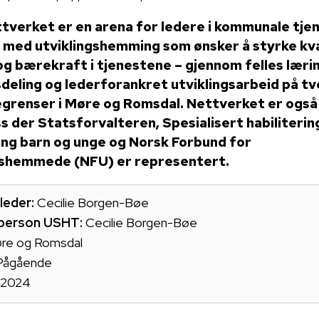
verket er en arena for ledere i kommunale tjen
 med utviklingshemming som ønsker å styrke kva
og bærekraft i tjenestene – gjennom felles lærin
deling og lederforankret utviklingsarbeid på tv
renser i Møre og Romsdal. Nettverket er også
 der Statsforvalteren, Spesialisert habiliterin
ing barn og unge og Norsk Forbund for
gshemmede (NFU) er representert.
leder:
Cecilie Borgen-Bøe
person USHT:
Cecilie Borgen-Bøe
re og Romsdal
Pågående
2024