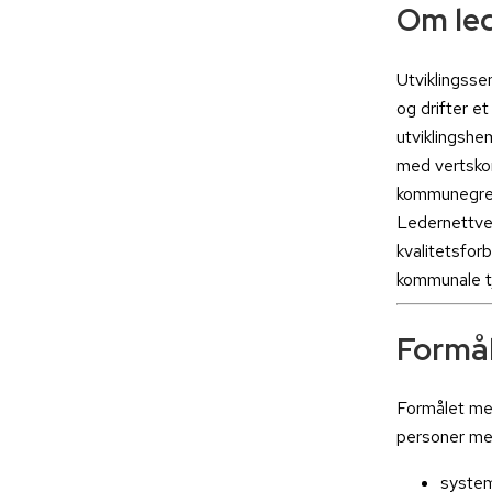
Om le
Utviklingss
og drifter et
utviklingshe
med vertsko
kommunegren
Ledernettver
kvalitetsforb
kommunale t
Formå
Formålet med 
personer me
system