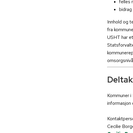
felles 
bidrag 
Innhold og t
fra kommune
USHT har eta
Statsforvalt
kommunerepre
omsorgsnivå
Deltak
Kommuner i M
informasjon 
Kontaktpers
Cecilie Bor