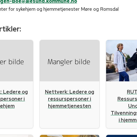
orgen-Boe@alesund.kommune.no
enter for sykehjem og hjemmetjenester Møre og Romsdal
tikler:
RUT
: Ledere og
Nettverk: Ledere og
Ressur
personer i
ressurspersoner i
Un
kehjem
hjemmetjenesten
Tilvennin
i hjemme