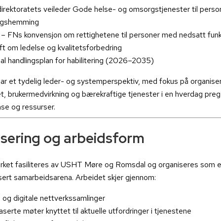
irektoratets veileder Gode helse- og omsorgstjenester til pers
ingshemming
 FNs konvensjon om rettighetene til personer med nedsatt fun
ift om ledelse og kvalitetsforbedring
al handlingsplan for habilitering (2026–2035)
ar et tydelig leder- og systemperspektiv, med fokus på organiseri
et, brukermedvirkning og bærekraftige tjenester i en hverdag preg
se og ressurser.
sering og arbeidsform
rket fasiliteres av USHT Møre og Romsdal og organiseres som 
ert samarbeidsarena. Arbeidet skjer gjennom:
e og digitale nettverkssamlinger
serte møter knyttet til aktuelle utfordringer i tjenestene