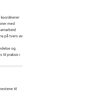
koordinerer
rsoner med
 samarbeid
a på tvers av
ledelse og
 til praksis i
nestene til