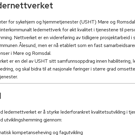
dernettverket
enter for sykehjem og hjemmetjenester (USHT) Møre og Romsdal 
 interkommunalt ledernettverk for økt kvalitet i tjenestene til pe
mming. Nettverket er en videreføring av tidligere prosjektarbeid i
mmunen Ålesund, men er nå etablert som en fast samarbeidsaren
ser i Møre og Romsdal.
ket er en del av USHT sitt samfunnsoppdrag innen habilitering, 
edring, og skal bidra til at nasjonale føringer i større grad omsettes
jenester.
l
ledernettverket er å styrke lederforankret kvalitetsutvikling i tje
d utviklingshemming gjennom:
atisk kompetanseheving og fagutvikling