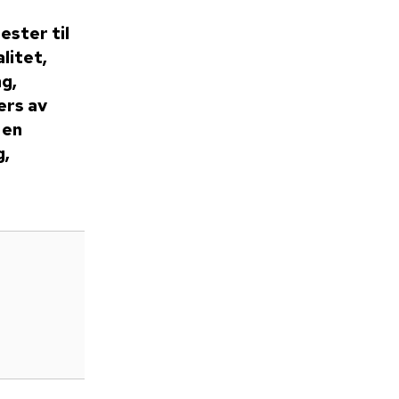
ester til
litet,
g,
ers av
 en
g,