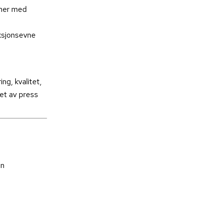
oner med
ksjonsevne
ng, kvalitet,
et av press
en