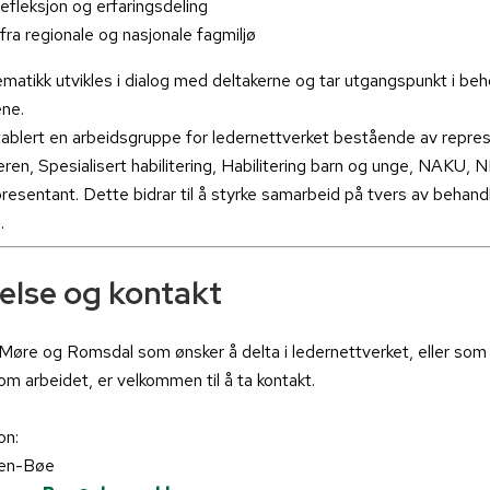
refleksjon og erfaringsdeling
fra regionale og nasjonale fagmiljø
ematikk utvikles i dialog med deltakerne og tar utgangspunkt i beh
ne.
blert en arbeidsgruppe for ledernettverket bestående av repres
eren, Spesialisert habilitering, Habilitering barn og unge, NAKU, 
sentant. Dette bidrar til å styrke samarbeid på tvers av behand
.
else og kontakt
øre og Romsdal som ønsker å delta i ledernettverket, eller som
om arbeidet, er velkommen til å ta kontakt.
on:
gen-Bøe