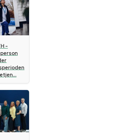
H -
sperson
der
gsperioden
tjen...