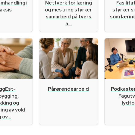
amhandling i
Nettverk for læring
Fasilit
aksis
og mestring styrker
styrker s
samarbeid på tvers
som læri
a...
ggEst-
Pårørendearbeid
Podkaste
bygging,
Fagutvi
kking og
lydf
ing av vold
 ov...