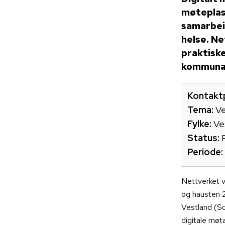
møteplass
samarbeid
helse. Ne
praktiske
kommunal
Kontakt
Tema:
Ve
Fylke:
Ve
Status:
Periode:
Nettverket v
og hausten 2
Vestland (So
digitale møt