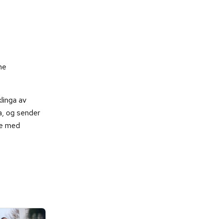
ne
linga av
a, og sender
ere med