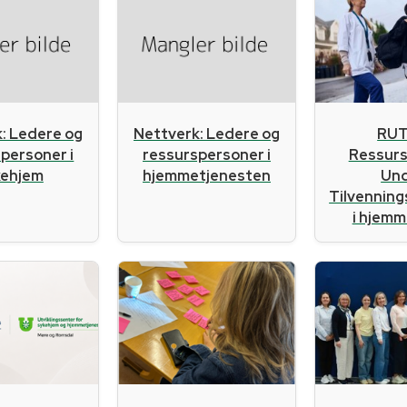
RUT
: Ledere og
Nettverk: Ledere og
Ressur
personer i
ressurspersoner i
Un
kehjem
hjemmetjenesten
Tilvennin
i hjemme