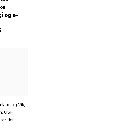
ke
i og e-
g
i
rland og Vik,
inn. USHT
rer dei