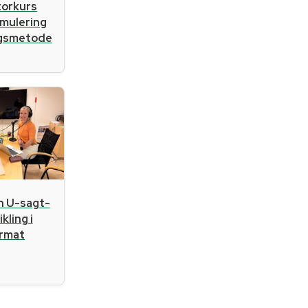
atorkurs
imulering
ngsmetode
n U-sagt-
kling i
ormat