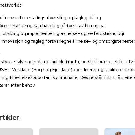
nettverket:
ein arena for erfaringsutveksling og fagleg dialog
 kompetanse og samhandling på tvers av kommunar
il utvikling og implementering av helse- og velferdsteknologi
 innovasjon og fagleg forsvarlegheit i helse- og omsorgsteneste
:
yrer sjølve agenda og innhald i møta, og sit i førarsetet for utvik
USHT Vestland (Sogn og Fjordane) koordinerer og fasiliterer møt
ling til e-helsekontaktar i kommunane. Desse står fritt til å invit
tørar etter behov.
tikler: