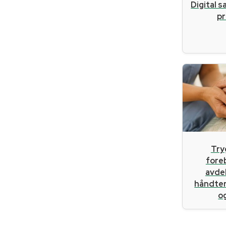
Digital s
pr
Try
fore
avde
håndter
og