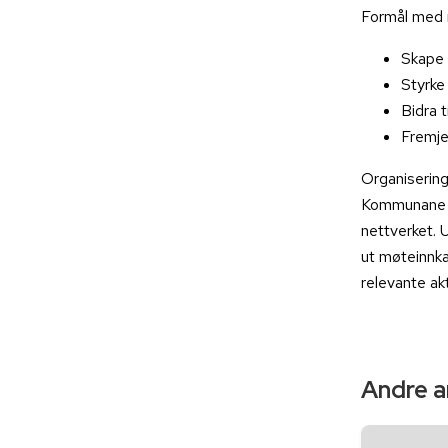
Formål med 
Skape 
Styrke
Bidra t
Fremje
Organisering
Kommunane st
nettverket. 
ut møteinnkal
relevante ak
Andre ar