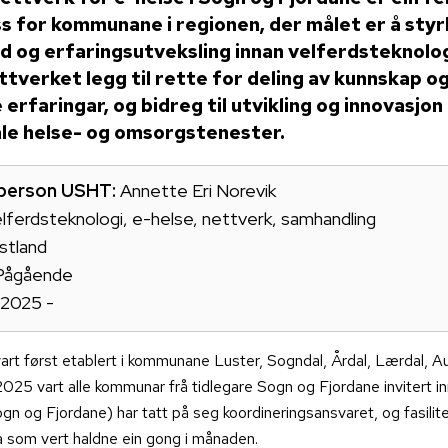
 for kommunane i regionen, der målet er å styr
 og erfaringsutveksling innan velferdsteknolog
ttverket legg til rette for deling av kunnskap o
 erfaringar, og bidreg til utvikling og innovasjon 
e helse- og omsorgstenester.
person USHT:
Annette Eri Norevik
lferdsteknologi, e-helse, nettverk, samhandling
stland
Pågående
2025 -
art først etablert i kommunane Luster, Sogndal, Årdal, Lærdal, Au
025 vart alle kommunar frå tidlegare Sogn og Fjordane invitert 
gn og Fjordane) har tatt på seg koordineringsansvaret, og fasilite
a som vert haldne ein gong i månaden.