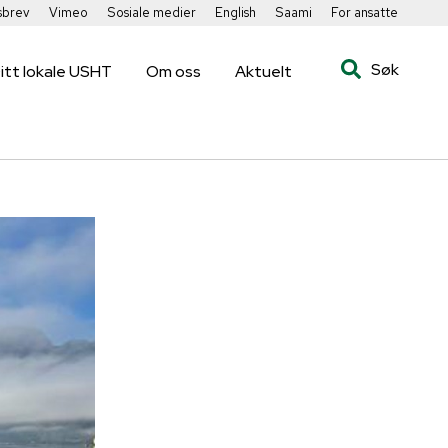
sbrev
Vimeo
Sosiale medier
English
Saami
For ansatte
Søk
itt lokale USHT
Om oss
Aktuelt