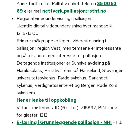
Anne Torill Tufte, Palliativ enhet, telefon
35 00 53
69
eller mail
nettverk.palliasjon@sthf.no
Regional videoundervisning i palliasjon
Ukentlig digital videoundervisning hver mandag kl.
12.15-13.00
Primær målgruppe er leger i videreutdanning i
palliasjon i region Vest, men temaene er interessante
også for andre med interesse for palliasjon.
Deltagende institusjoner er Sunniva avdeling på
Haraldsplass, Palliativt team på Haukeland, Stavanger
universitetssykehus, Førde sykehus, Sørlandet
sykehus, Verdighetssenteret og Bergen Røde Kors
sykehjem.
Her er lenke til oppkobling
Virtuelt møteroms-ID (6 siffer): 718897, PIN-kode
for gjester: 1212
E-læring i Grunnleggende palliasjon - NHI
- tid: