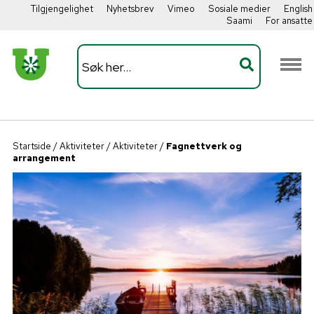
Tilgjengelighet
Nyhetsbrev
Vimeo
Sosiale medier
English
Saami
For ansatte
Startside
/
Aktiviteter
/
Aktiviteter
/
Fagnettverk og
arrangement