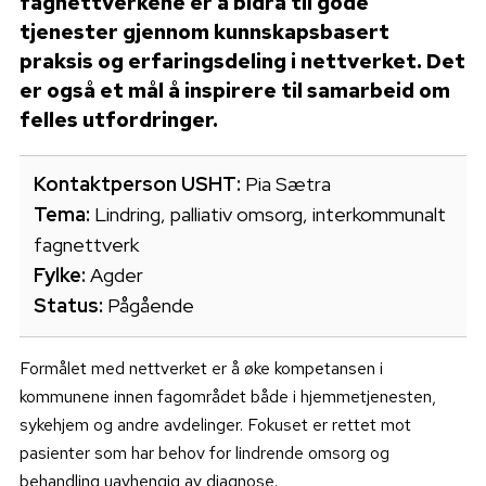
fagnettverkene er å bidra til gode
tjenester gjennom kunnskapsbasert
praksis og erfaringsdeling i nettverket. Det
er også et mål å inspirere til samarbeid om
felles utfordringer.
Kontaktperson USHT:
Pia Sætra
Tema:
Lindring, palliativ omsorg, interkommunalt
fagnettverk
Fylke:
Agder
Status:
Pågående
Formålet med nettverket er å øke kompetansen i
kommunene innen fagområdet både i hjemmetjenesten,
sykehjem og andre avdelinger. Fokuset er rettet mot
pasienter som har behov for lindrende omsorg og
behandling uavhengig av diagnose.