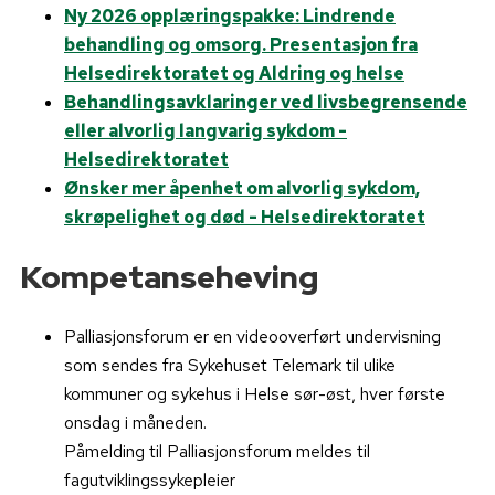
Ny 2026 opplæringspakke: Lindrende
behandling og omsorg. Presentasjon fra
Helsedirektoratet og Aldring og helse
Behandlingsavklaringer ved livsbegrensende
eller alvorlig langvarig sykdom -
Helsedirektoratet
Ønsker mer åpenhet om alvorlig sykdom,
skrøpelighet og død - Helsedirektoratet
Kompetanseheving
Palliasjonsforum er en videooverført undervisning
som sendes fra Sykehuset Telemark til ulike
kommuner og sykehus i Helse sør-øst, hver første
onsdag i måneden.
Påmelding til Palliasjonsforum meldes til
fagutviklingssykepleier