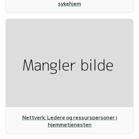
sykehjem
Nettverk: Ledere og ressurspersoner i
hjemmetjenesten