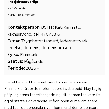
Prosjektansvarlig:
Kati Kannisto
Marianne Simonsen
Kontaktperson USHT:
Kati Kannisto,
kakn@svk.no, tel. 47673816
Tema:
Trygghetsstandard, ledernettverk,
ledelse, demens, demensomsorg
Fylke:
Finnmark
Status:
Pågående
Periode:
2025 -
Hensikten med Ledernettverk for demensomsorg i
Finnmark er å støtte mellomledere i sitt arbeid, tilby faglig
påfyll og arena for erfaringsdeling, slik at man kan lære fra
og få støtte av hverandre. Målgruppen er mellomledere
med fag- og personalansvar i kommunal demensomsorg i