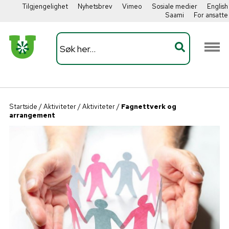
Tilgjengelighet
Nyhetsbrev
Vimeo
Sosiale medier
English
Saami
For ansatte
Startside
/
Aktiviteter
/
Aktiviteter
/
Fagnettverk og
arrangement