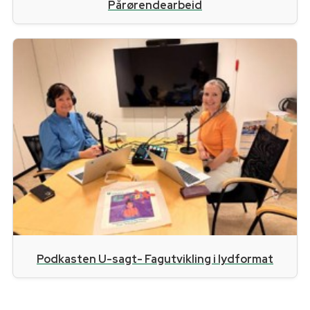
Pårørendearbeid
Podkasten U-sagt- Fagutvikling i lydformat