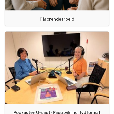
Pårørendearbeid
Podkasten U-sagt- Fagutvikling i lydformat