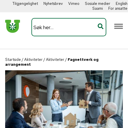
Tilgjengelighet
Nyhetsbrev
Vimeo
Sosiale medier
English
Saami
For ansatte
Startside
/
Aktiviteter
/
Aktiviteter
/
Fagnettverk og
arrangement