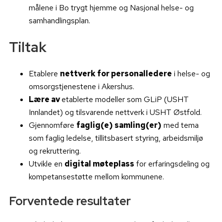
målene i Bo trygt hjemme og Nasjonal helse- og
samhandlingsplan.
Tiltak
Etablere
nettverk for personalledere
i helse- og
omsorgstjenestene i Akershus.
Lære av
etablerte modeller som GLiP (USHT
Innlandet) og tilsvarende nettverk i USHT Østfold.
Gjennomføre
faglig(e) samling(er)
med tema
som faglig ledelse, tillitsbasert styring, arbeidsmiljø
og rekruttering.
Utvikle en
digital møteplass
for erfaringsdeling og
kompetansestøtte mellom kommunene.
Forventede resultater