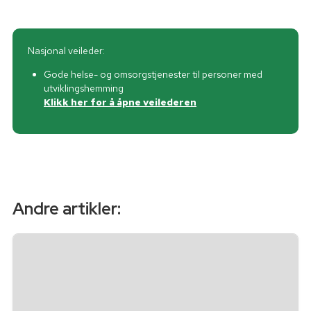
Nasjonal veileder:
Gode helse- og omsorgstjenester til personer med
utviklingshemming
Klikk her for å åpne veilederen
Andre artikler: