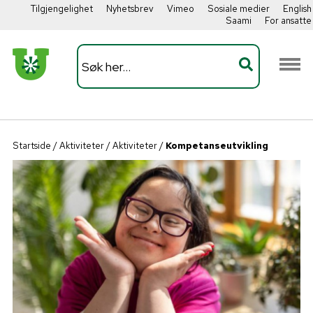
Tilgjengelighet
Nyhetsbrev
Vimeo
Sosiale medier
English
Saami
For ansatte
Startside
/
Aktiviteter
/
Aktiviteter
/
Kompetanseutvikling