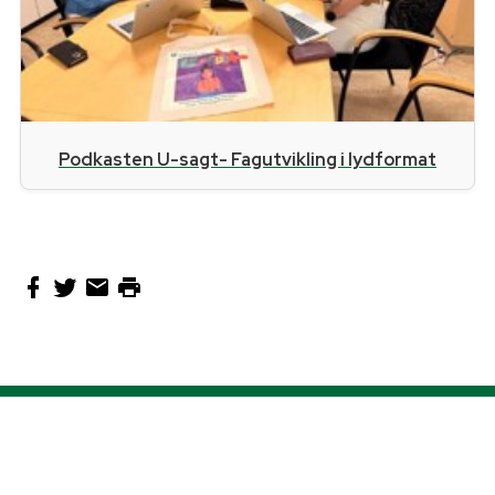
Podkasten U-sagt- Fagutvikling i lydformat