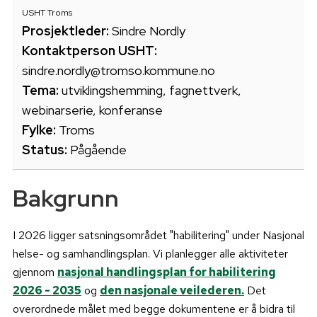
USHT Troms
Prosjektleder:
Sindre Nordly
Kontaktperson USHT:
sindre.nordly@tromso.kommune.no
Tema:
utviklingshemming, fagnettverk,
webinarserie, konferanse
Fylke:
Troms
Status:
Pågående
Bakgrunn
I 2026 ligger satsningsområdet "habilitering" under Nasjonal
helse- og samhandlingsplan. Vi planlegger alle aktiviteter
gjennom
nasjonal handlingsplan for habilitering
2026 - 2035
og
den nasjonale veilederen.
Det
overordnede målet med begge dokumentene er å bidra til