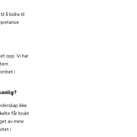
l å bidra til
ompetanse
et opp. Vi har
tern
somhet i
sonlig?
lederskap ikke
kelte får brukt
get av mine
itet i