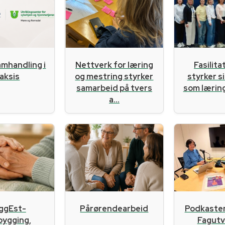
amhandling i
Nettverk for læring
Fasilit
aksis
og mestring styrker
styrker s
samarbeid på tvers
som læri
a...
ggEst-
Pårørendearbeid
Podkaste
bygging,
Fagutvi