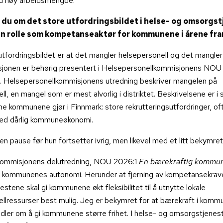
d høy arbeidsmengde.
 du om det store utfordringsbildet i helse- og omsorgs
n rolle som kompetanseaktør for kommunene i årene fr
utfordringsbildet er at det mangler helsepersonell og det mangle
sjonen er behørig presentert i Helsepersonellkommisjonens NO
.
Helsepersonellkommisjonens utredning beskriver mangelen på
ll, en mangel som er mest alvorlig i distriktet. Beskrivelsene er 
ne kommunene gjør i Finnmark: store rekrutteringsutfordringer, of
ed dårlig kommuneøkonomi.
ten pause før hun fortsetter ivrig, men likevel med et litt bekymret
ommisjonens delutredning, NOU 2026:1
En bærekraftig kommu
 kommunenes autonomi. Herunder at fjerning av kompetansekrave
stene skal gi kommunene økt fleksibilitet til å utnytte lokale
llressurser best mulig. Jeg er bekymret for at bærekraft i kom
ndler om å gi kommunene større frihet. I helse- og omsorgstjenes