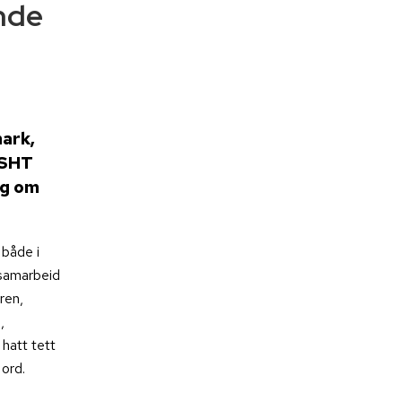
ende
ark,
USHT
og om
 både i
 samarbeid
ren,
,
 hatt tett
ord.