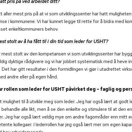
att pris på ved arbeidet ditt?
t aller mest pris på at vi som utviklingssenter har hatt muligheten ti
se i kommunene. Vi har kunnet legge til rette for å bidra med k
asset enkeltkommuners behov.
st stolt av å ha fått til i din tid som leder for USHT?
er mest stolt av den kompetansen vi som utviklingssenter har bygg
eldig dyktige rådgivere og vi har jobbet systematisk med å heve in
et har gitt resultater i den formidlingen vi gjør i utadrettet virk
d andre eller på egen hånd.
r rollen som leder for USHT påvirket deg – faglig og per
t mulighet til å utvikle meg som leder. Jeg har også lært at godt 
behandle alle likt, men å se den enkelte og stimulere til at den en
er. Jeg har også lært veldig mye om andre fagområder enn mitt e
ente kollegaer. I lederrollen har jeg også lært mer om egen kapas