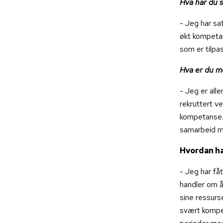
Hva har du s
- Jeg har sat
økt kompetan
som er tilp
Hva er du me
- Jeg er all
rekruttert v
kompetanse. D
samarbeid me
Hvordan ha
- Jeg har fåt
handler om å 
sine ressurs
svært kompet