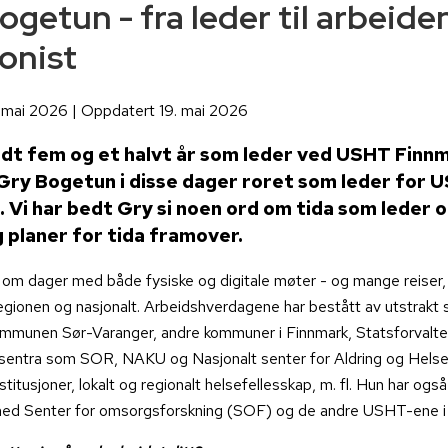
ogetun - fra leder til arbeid
onist
. mai 2026 | Oppdatert 19. mai 2026
ndt fem og et halvt år som leder ved USHT Finnm
Gry Bogetun i disse dager roret som leder for 
 Vi har bedt Gry si noen ord om tida som leder 
 planer for tida framover.
r om dager med både fysiske og digitale møter - og mange reiser,
regionen og nasjonalt. Arbeidshverdagene har bestått av utstrakt
mmunen Sør-Varanger, andre kommuner i Finnmark, Statsforvalte
entra som SOR, NAKU og Nasjonalt senter for Aldring og Helse
titusjoner, lokalt og regionalt helsefellesskap, m. fl. Hun har også
ed Senter for omsorgsforskning (SOF) og de andre USHT-ene i 