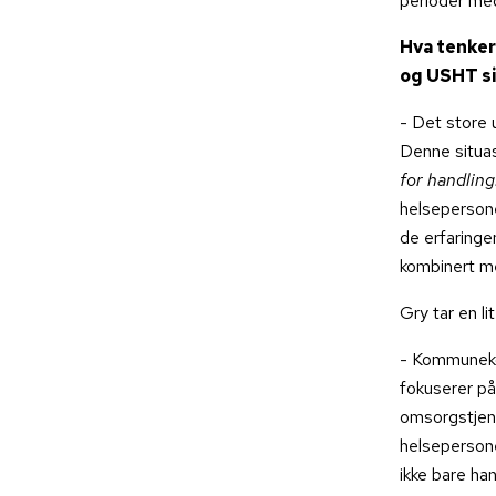
perioder me
Hva tenker
og USHT si
- Det store 
Denne situa
for handling
helsepersone
de erfaringe
kombinert m
Gry tar en li
- Kommunek
fokuserer på
omsorgstjene
helsepersone
ikke bare ha