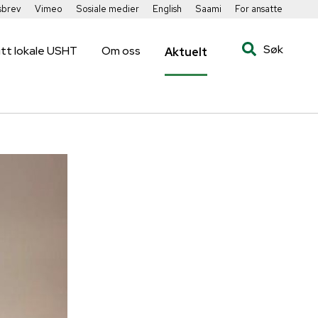
sbrev
Vimeo
Sosiale medier
English
Saami
For ansatte
Søk
itt lokale USHT
Om oss
Aktuelt