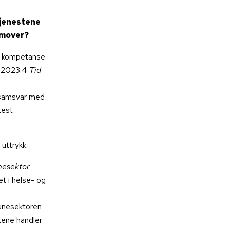
tjenestene
amover?
r kompetanse.
U 2023:4
Tid
i samsvar med
test
 uttrykk.
nesektor
t i helse- og
munesektoren
tene handler