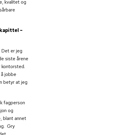
e, kvalitet og
sårbare
kapittel –
 Det er jeg
de siste årene
 kontorsted.
 å jobbe
 betyr at jeg
sk fagperson
jon og
, blant annet
ng. Gry
det.