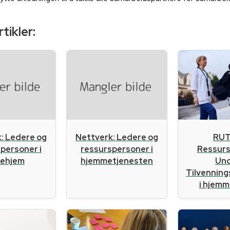
tikler:
RUT
: Ledere og
Nettverk: Ledere og
Ressur
personer i
ressurspersoner i
Un
kehjem
hjemmetjenesten
Tilvennin
i hjemme