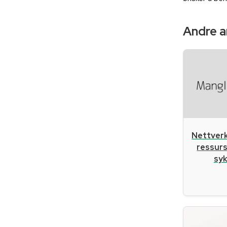
Andre ar
Nettverk
ressurs
sy