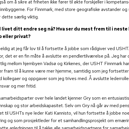
å om å sikre at friheten ikke fører til økte forskjeller i kompetans
 innbyggerne. For Finnmark, med store geografiske avstander og 
r dette særlig viktig.
 livet ditt endre seg nå? Hva ser du mest frem til i neste 
b eller privat?
eldig at jeg får lov til å fortsette å jobbe som rådgiver ved USHT.
or, det er en fin måte å avslutte en pendlertilværelse på. Jeg har 
tlig mellom hjembyen Vadsø og Kirkenes, der USHT Finnmark har
er fram til å kunne være mer hjemme, samtidig som jeg fortsetter
ollegaer og oppgaver som jeg trives med. Å avslutte lederrollen
svar og mer fritid.
samarbeidsparter over hele landet kjenner Gry som en entusiasti
nskap og stor arbeidskapasitet. Selv om Gry nå går av med pens
et til USHTs nye leder Kati Kannisto, vil hun fortsette å jobbe noe
ring og som prosjektleder for et samhandlingsprosjekt om ernæri
ytte anledningen til å takke alle samarbeidspartnere for samarbei