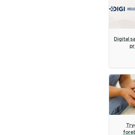
Digital s
pr
Try
fore