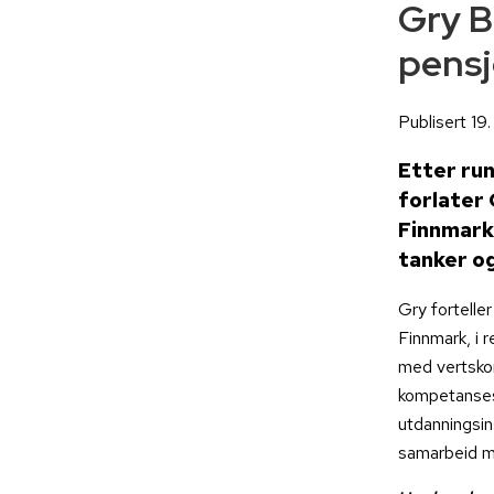
Gry B
pensj
Publisert 19
Etter ru
forlater 
Finnmark.
tanker og
Gry fortelle
Finnmark, i 
med vertsko
kompetanses
utdanningsins
samarbeid m