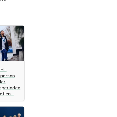
H -
sperson
der
gsperioden
tjen...