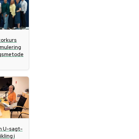
atorkurs
imulering
ngsmetode
n U-sagt-
kling i