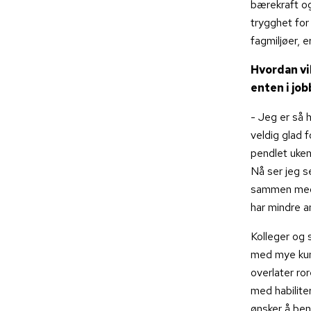
bærekraft ogs
trygghet for
fagmiljøer, e
Hvordan vil
enten i job
- Jeg er så h
veldig glad f
pendlet uken
Nå ser jeg s
sammen med k
har mindre an
Kolleger og 
med mye kun
overlater ror
med habilite
ønsker å ben