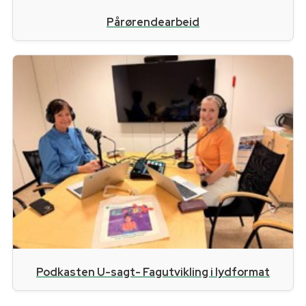
Pårørendearbeid
Podkasten U-sagt- Fagutvikling i lydformat