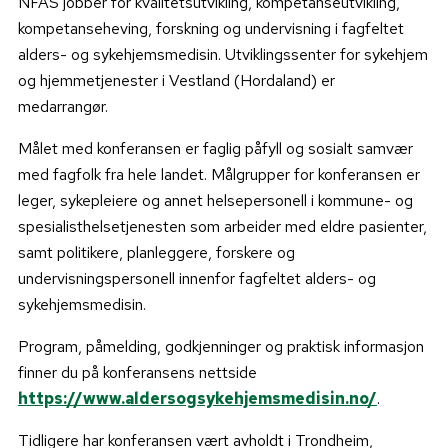
NFAS jobber for kvalitetsutvikling, kompetanseutvikling,
kompetanseheving, forskning og undervisning i fagfeltet
alders- og sykehjemsmedisin. Utviklingssenter for sykehjem
og hjemmetjenester i Vestland (Hordaland) er
medarrangør.
Målet med konferansen er faglig påfyll og sosialt samvær
med fagfolk fra hele landet. Målgrupper for konferansen er
leger, sykepleiere og annet helsepersonell i kommune- og
spesialisthelsetjenesten som arbeider med eldre pasienter,
samt politikere, planleggere, forskere og
undervisningspersonell innenfor fagfeltet alders- og
sykehjemsmedisin.
Program, påmelding, godkjenninger og praktisk informasjon
finner du på konferansens nettside
https://www.aldersogsykehjemsmedisin.no/
.
Tidligere har konferansen vært avholdt i Trondheim,