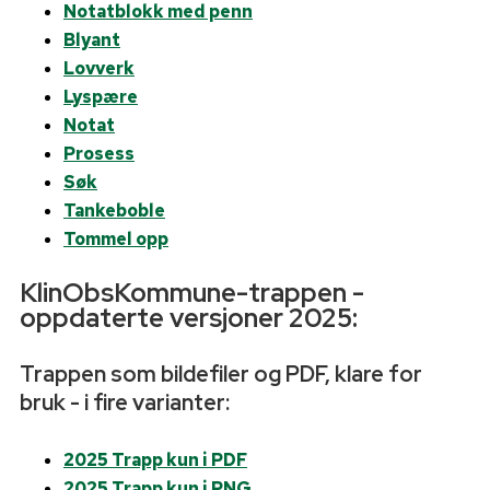
Notatblokk med penn
Blyant
Lovverk
Lyspære
Notat
Prosess
Søk
Tankeboble
Tommel opp
KlinObsKommune-trappen -
oppdaterte versjoner 2025:
Trappen som bildefiler og PDF, klare for
bruk - i fire varianter:
2025 Trapp kun i PDF
2025 Trapp kun i PNG