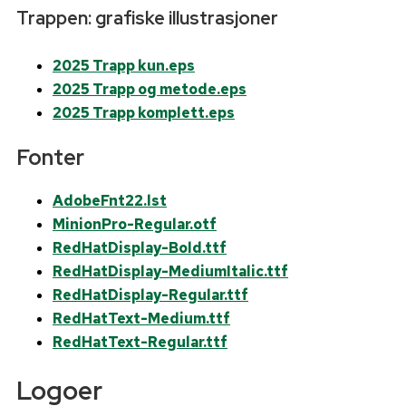
Trappen: grafiske illustrasjoner
2025 Trapp kun.eps
2025 Trapp og metode.eps
2025 Trapp komplett.eps
Fonter
AdobeFnt22.lst
MinionPro-Regular.otf
RedHatDisplay-Bold.ttf
RedHatDisplay-MediumItalic.ttf
RedHatDisplay-Regular.ttf
RedHatText-Medium.ttf
RedHatText-Regular.ttf
Logoer