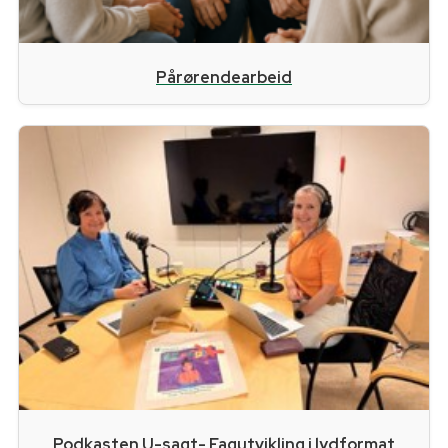
Pårørendearbeid
Podkasten U-sagt- Fagutvikling i lydformat