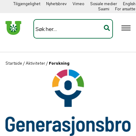
Tilgjengelighet
Nyhetsbrev
Vimeo
Sosiale medier
English
Saami
For ansatte
Startside
/
Aktiviteter
/
Forskning