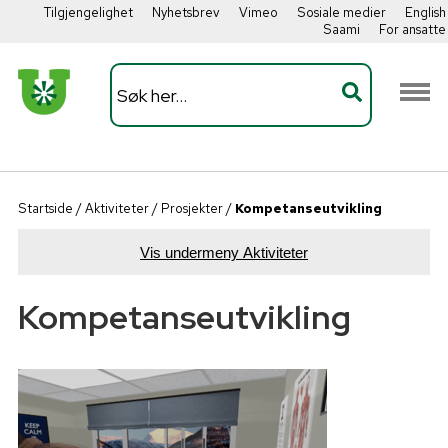
Tilgjengelighet
Nyhetsbrev
Vimeo
Sosiale medier
English
Saami
For ansatte
Startside
/
Aktiviteter
/
Prosjekter
/
Kompetanseutvikling
Vis undermeny Aktiviteter
Kompetanseutvikling