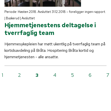
Periode: Høsten 2018. Avsluttet 31.12.2018 – foreligger ingen rapport.
| Buskerud | Avsluttet
Hjemmetjenestens deltagelse i
tverrfaglig team
Hjemmesykepleien har møtt ukentlig på tverrfaglig team på
kortidsavdeling på Bråta. Hospitering Bråta kortid og
hjemmetjenesten - alle ansatte.
1
2
3
4
5
6
7