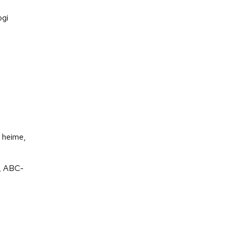
ogi
t heime,
g, ABC-