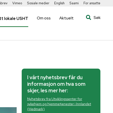
sbrev
Vimeo
Sosiale medier
English
Saami
For ansatte
Søk
Om oss
Aktuelt
tt lokale USHT
I vårt nyhetsbrev får du
informasjon om hva som
skjer, les mer her:
Nyhetsbrev fra Utviklingssenter for
sykehjem og hjemmetjenester i Innlandet
(Hedmark)