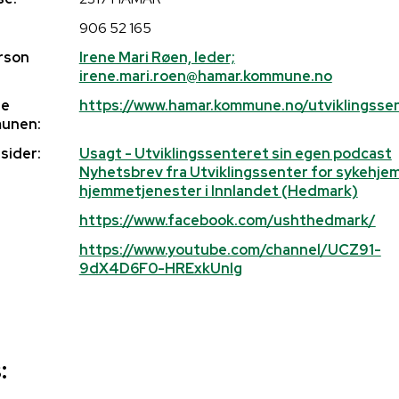
906 52 165
rson
Irene Mari Røen, leder;
irene.mari.roen@hamar.kommune.no
de
https://www.hamar.kommune.no/utviklingsse
unen:
sider:
Usagt - Utviklingssenteret sin egen podcast
Nyhetsbrev fra Utviklingssenter for sykehje
hjemmetjenester i Innlandet (Hedmark)
https://www.facebook.com/ushthedmark/
https://www.youtube.com/channel/UCZ91-
9dX4D6F0-HRExkUnlg
: