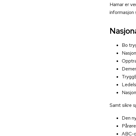
Hamar er ver
informasjon 
Nasjona
Bo
try
Nasjon
Opptra
Demen
Trygg
Ledel
Nasjon
Samt sikre s
Den n
Pårøre
ABC-