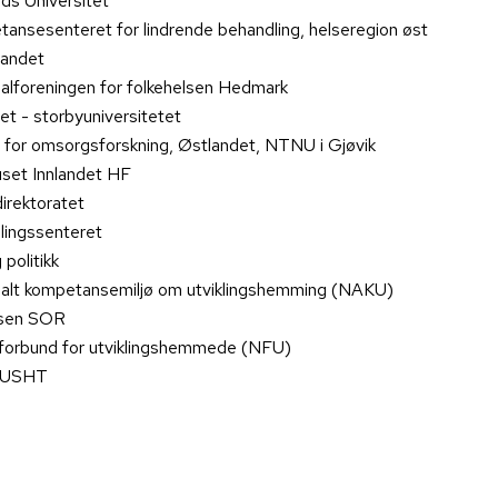
ads Universitet
ansesenteret for lindrende behandling, helseregion øst
landet
alforeningen for folkehelsen Hedmark
t - storbyuniversitetet
 for omsorgsforskning, Østlandet, NTNU i Gjøvik
set Innlandet HF
irektoratet
llingssenteret
politikk
alt kompetansemiljø om utviklingshemming (NAKU)
lsen SOR
forbund for utviklingshemmede (NFU)
 USHT