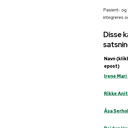
Pasient
-
og
integreres
o
Disse k
satsni
Navn (klik
epost)
Irene Mari
Rikke Ani
Åsa Serho