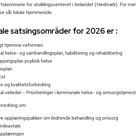
tskommune for utviklingssenteret i Innlandet (Hedmark). For mer
se vår lokale hjemmeside.
le satsingsområder for 2026 er :
gt
hjemme-reformen
al
helse
-
og
samhandlingsplan
,
habilitering
og
rehabilitering
ppingsplan
psykisk
helse
splan
Est
se
og
kvalitetsforbedring
al
veileder
-
Prioriteringer
i
kommunale
helse
-
og
omsorgstjenest
predning om:
ye
opplæringspakken
om
lindrende
behandling
og
omsorg
ndeavtale
opplæringen