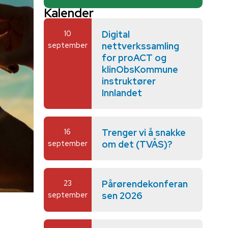
Kalender
10
Digital
september
nettverkssamling
for proACT og
klinObsKommune
instruktører
Innlandet
16
Trenger vi å snakke
september
om det (TVÅS)?
23
Pårørendekonferan
september
sen 2026