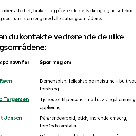
brukersikkerhet
,
bruker
-
og
pårørendemedvirkning
og
helseteknol
g
ses
i
sammenheng
med alle
satsingsområdene
.
an du kontakte vedrørende de ulike
ngsområdene:
k på navn for
Spør meg om
 Røen
Demensplan, felleskap og meistring - bu tryg
forskning
ta Torgersen
Tjenester til personer med utviklingshemmin
opplæring
lt Jensen
Pårørendearbeid, etikk, lindrende omsorg,
forhåndssamtaler