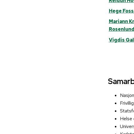
Reidun Ho
Hege Foss
Mariann Kr
Rosenlun
Vigdis Ga
Samarb
Nasjona
Frivill
Statsfo
Helse 
Univers