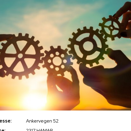
esse:
Ankervegen 52
se:
2317 HAMAR