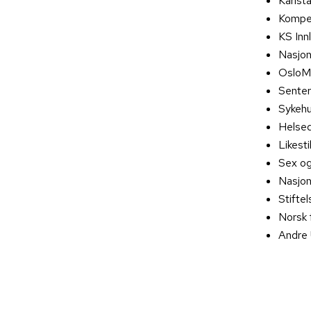
Karlst
Kompet
KS Inn
Nasjon
OsloMe
Senter
Sykehu
Helsed
Likesti
Sex og 
Nasjon
Stifte
Norsk 
Andre