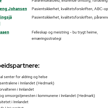
v
Pårørendearbeid, lindrende omsorg, forskning
eng Johansen
Pasientsikkerhet, kvalitetsforskriften, ABC-o
ingsjå
Pasientsikkerhet, kvalitetsforskriften, pårøre
d
laaen
Felleskap og meistring - bu trygt heime,
ernæringsstrategi
eidspartnere:
l senter for aldring og helse
igsentralene i Innlandet (Hedmark)
rvalteren i Innlandet
og omsorgstjenesten i kommunene i Innlandet (Hedmark)
itetet i Innlandet