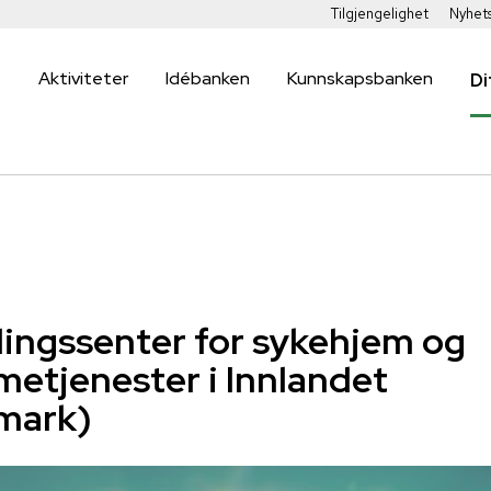
Tilgjengelighet
Nyhet
Aktiviteter
Idébanken
Kunnskapsbanken
Di
lingssenter for sykehjem og
etjenester i Innlandet
mark)