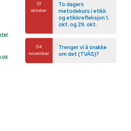
01
To dagers
oktober
metodekurs i etikk
og etikkrefleksjon 1.
okt. og 29. okt.
nter
04
Trenger vi å snakke
november
om det (TVÅS)?
m og