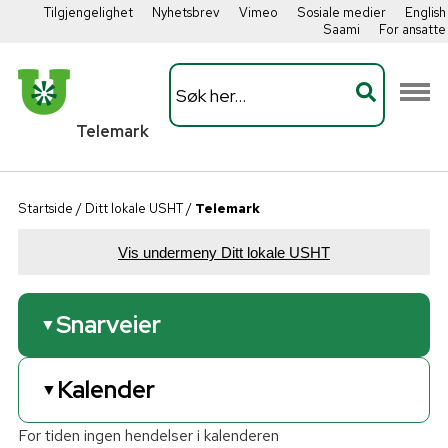
Tilgjengelighet
Nyhetsbrev
Vimeo
Sosiale medier
English
Saami
For ansatte
Telemark
Startside
/
Ditt lokale USHT
/
Telemark
Vis undermeny Ditt lokale USHT
Snarveier
▼
Video - hva vi jobber med
Kalender
▼
Årsmelding 2024
For tiden ingen hendelser i kalenderen