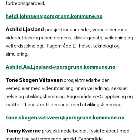
forbedringsarbeid.
heidi.johnsen@porsgrunn.kommune.no
Åshild Ljosland
prosjektmedarbeider, vernepleier med
videreutdanning innen demens, klinisk geriatri, veiledning og
velferdsteknologi. Fagområde E- helse, teknologi og
simulering.
Ashild.Aa.Ljosland@porsgrunn.kommune.no
Tone Skogen Våtsveen
prosjektmedarbeider,
vernepleier med viderutdanning innen veiledning, seksuell
helse og utviklingshemming. Fagområde ABC opplæring og
kvalitet i tjenester til personer med utviklingshemming.
tone.skogen.vatsveen@porsgrunn.kommune.no
Tonny Kværne
prosjektmedarbeider, fysioterapeut med
master i helsefremmende arbeid. Fagområde